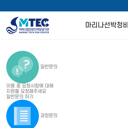
4CSoft
마리나선박정
메
본
뉴
문
마리나선박정비사
바
바
로
로
자격 인증 소개
메뉴 버튼
가
가
일반문의
기
기
관련 법률 정보
자격교육 이수 절
이용 중 요청사항에 대해
지원을 요청해주세요
경력회원 전환기
일반문의 하기
과정문의