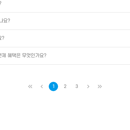
?
나요?
요?
면제 혜택은 무엇인가요?
처음
이전
1
2
3
다음
마지막