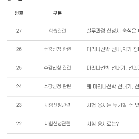
FAQ 목록
번호
구분
27
학습관련
실무과정 신청시 숙식은
26
수강신청 관련
마리나선박 선내,외기 정
25
수강신청 관련
마리나선박 선내기, 선외
24
수강신청 관련
왜 마리나선박 선내기, 
23
시험신청관련
시험 응시는 누가할 수 
22
시험신청관련
시험 응시료는?