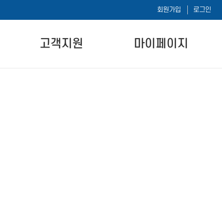
회원가입
로그인
고객지원
마이페이지
공지사항
나의 강의실
자주하는 질문
나의 시험이력
자료실
1:1 문의하기
내 정보 수정