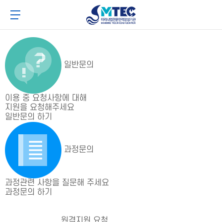
메
본
4CSoft
뉴
문
메뉴 버튼
바
바
로
로
가
가
기
기
일반문의
이용 중 요청사항에 대해
지원을 요청해주세요
일반문의 하기
과정문의
과정관련 사항을 질문해 주세요
과정문의 하기
원격지원 요청