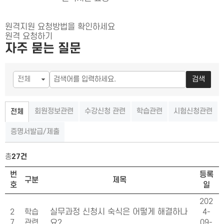
원격지원 요청방법을 확인하세요
원격 요청하기
자주 묻는 질문
검색
회원정보관련
수강신청 관련
학습관련
시험신청관련
전체
증명서발급/제출
총
27건
FAQ 목록
번
등록
구분
제목
호
일
202
2
학습
실무과정 신청시 숙식은 어떻게 해결하나
4-
7
관련
09-
요?