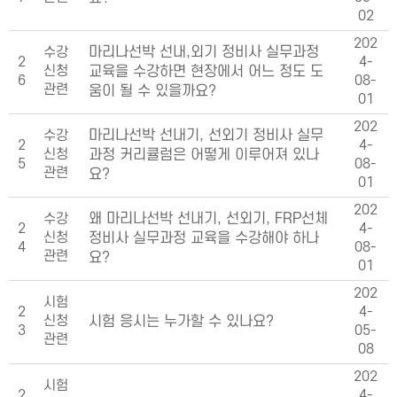
02
202
수강
마리나선박 선내,외기 정비사 실무과정
2
4-
신청
교육을 수강하면 현장에서 어느 정도 도
6
08-
관련
움이 될 수 있을까요?
01
202
수강
마리나선박 선내기, 선외기 정비사 실무
2
4-
신청
과정 커리큘럼은 어떻게 이루어져 있나
5
08-
관련
요?
01
202
수강
왜 마리나선박 선내기, 선외기, FRP선체
2
4-
신청
정비사 실무과정 교육을 수강해야 하나
4
08-
관련
요?
01
202
시험
2
4-
신청
시험 응시는 누가할 수 있나요?
3
05-
관련
08
202
시험
2
4-