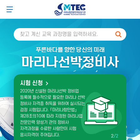
주
본
주
본
4CSoft
메
문
메
문
메뉴 버튼
뉴
바
뉴
바
바
로
바
로
로
가
로
가
검색
가
기
가
기
기
기
푸른바다를 향한 당신의 미래
마리나선박정비사
교육 신청
시험 신청
자격교육 과정은 선외기 정비사 과정,
2020년 신설된 마리나선박 정비업
선내기 정비사 과정, FRP선체 정비사
등록에 필수적으로 필요한 마리나 선박
과정이 있습니다.
정비사 자격증 취득을 위하여 실시되는
자격교육 과정은 신규회원과
검정 시험입니다. ｢마리나항만법｣
경력회원으로 구분되며 교육수강 가능
제28조의10에 따라 지정된 마리나업
기간은 신청일로부터 12개월입니다.
전문인력 양성기 관의 정비사
해당 교육과정 수료 후 유효기간은 2년
자격과정을 수료한 사람만이 시험
입니다.
응시자격이 주어집니다.
2
/2