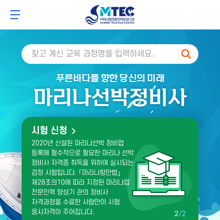
주
본
주
본
4CSoft
메
문
메
문
메뉴 버튼
뉴
바
뉴
바
바
로
바
로
로
가
로
가
검색
가
기
가
기
기
기
푸른바다를 향한 당신의 미래
마리나선박정비사
교육 신청
시험 신청
자격교육 과정은 선외기 정비사 과정,
2020년 신설된 마리나선박 정비업
선내기 정비사 과정, FRP선체 정비사
등록에 필수적으로 필요한 마리나 선박
과정이 있습니다.
정비사 자격증 취득을 위하여 실시되는
자격교육 과정은 신규회원과
검정 시험입니다. ｢마리나항만법｣
경력회원으로 구분되며 교육수강 가능
제28조의10에 따라 지정된 마리나업
기간은 신청일로부터 12개월입니다.
전문인력 양성기 관의 정비사
해당 교육과정 수료 후 유효기간은 2년
자격과정을 수료한 사람만이 시험
입니다.
응시자격이 주어집니다.
2
/2