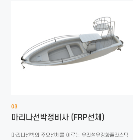
03
마리나선박정비사 (FRP선체)
마리나선박의 주요선체를 이루는 유리섬유강화플라스틱