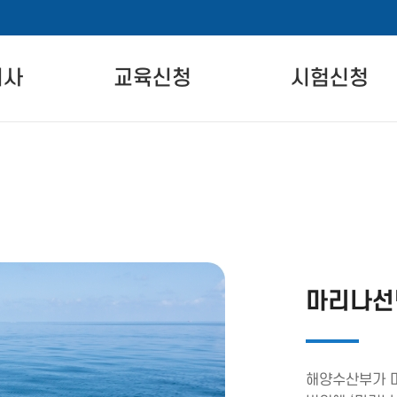
비사
교육신청
시험신청
란
자격교육 안내
시험 안내
교육일정
시험 일정 안내
온라인교육
시험장 안내
차
실기교육
시험신청
준
마리나선
해양수산부가 