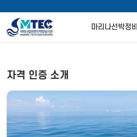
4CSoft
마리나선박정
메
본
뉴
문
마리나선박정비사
바
바
로
로
자격 인증 소개
메뉴 버튼
가
가
자격 인증 소개
기
기
관련 법률 정보
자격교육 이수 절
경력회원 전환기