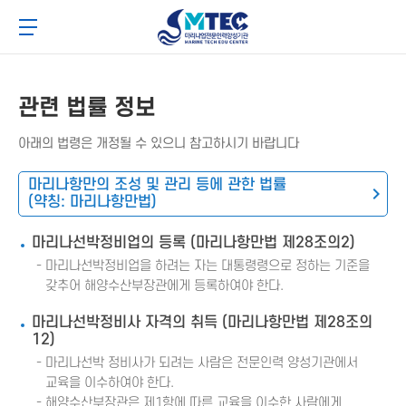
메
본
4CSoft
뉴
문
메뉴 버튼
바
바
로
로
가
가
기
기
관련 법률 정보
아래의 법령은 개정될 수 있으니 참고하시기 바랍니다
마리나항만의 조성 및 관리 등에 관한 법률
(약칭: 마리나항만법)
마리나선박정비업의 등록 (마리나항만법 제28조의2)
마리나선박정비업을 하려는 자는 대통령령으로 정하는 기준을
갖추어 해양수산부장관에게 등록하여야 한다.
마리나선박정비사 자격의 취득 (마리나항만법 제28조의
12)
마리나선박 정비사가 되려는 사람은 전문인력 양성기관에서
교육을 이수하여야 한다.
해양수산부장관은 제1항에 따른 교육을 이수한 사람에게