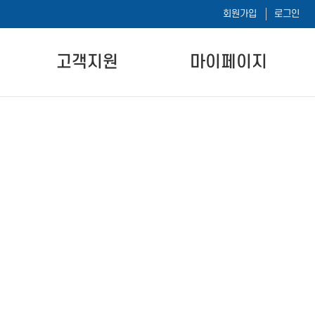
회원가입
로그인
고객지원
마이페이지
공지사항
나의 강의실
자주하는 질문
나의 시험이력
자료실
1:1 문의하기
내 정보 수정