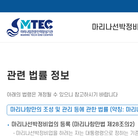
4CSoft
마리나선박정
메
본
뉴
문
마리나선박정비사
바
바
로
로
자격 인증 소개
메뉴 버튼
가
가
관련 법률 정보
기
기
관련 법률 정보
자격교육 이수 절
아래의 법령은 개정될 수 있으니 참고하시기 바랍니다
경력회원 전환기
마리나항만의 조성 및 관리 등에 관한 법률
(약칭: 마
마리나선박정비업의 등록 (마리나항만법 제28조의2)
마리나선박정비업을 하려는 자는 대통령령으로 정하는 기준