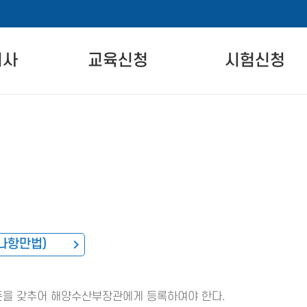
비사
교육신청
시험신청
란
자격교육 안내
시험 안내
교육일정
시험 일정 안내
온라인교육
시험장 안내
차
실기교육
시험신청
준
리나항만법)
을 갖추어 해양수산부장관에게 등록하여야 한다.