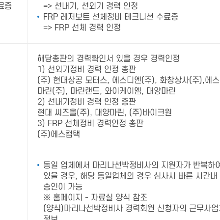
료증
=> 선내기, 선외기 경력 인정
FRP 레저보트 선체정비 테크니션 수료증
=> FRP 선체 경력 인정
해당총판의 경력확인서 있을 경우 경력인정
1) 선외기정비 경력 인정 총판
(주) 현대상공 모터스, 에스디엔(주), 화창상사(주),에
마린(주), 마린랜드, 와이케이엠, 대양마린
2) 선내기정비 경력 인정 총판
현대 씨즈올(주), 대양마린, (주)바이크원
3) FRP 선체정비 경력인정 총판
(주)에스컴택
동일 업체에서 마리나선박정비사의 지원자가 반복하
있을 경우, 해당 동일업체의 경우 심사시 빠른 시간내
승인이 가능
※ 홈페이지 - 자료실 양식 참조
(양식)마리나선박정비사 경력회원 신청자의 근무사업
정보