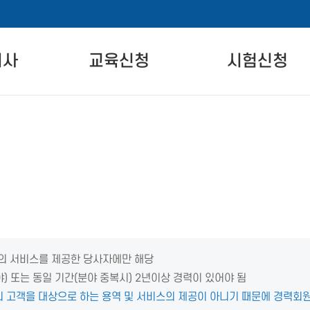
비사
교육신청
시험신청
란
자격교육 안내
시험 안내
교육일정
시험 일정 안내
온라인교육
시험장 안내
차
실기교육
시험신청
준
정비의 서비스를 제공한 당사자에만 해당
야) 또는 동일 기간(분야 중복시) 2년이상 경력이 있어야 됨
 고객을 대상으로 하는 용역 및 서비스의 제공이 아니기 때문에 경력회원