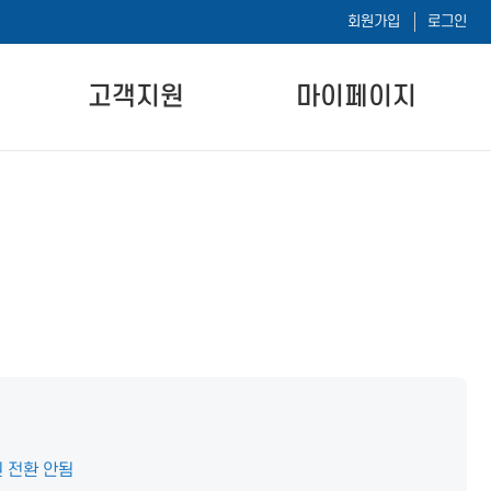
회원가입
로그인
고객지원
마이페이지
공지사항
나의 강의실
자주하는 질문
나의 시험이력
자료실
1:1 문의하기
내 정보 수정
 전환 안됨