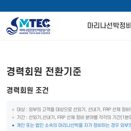
4CSoft
마리나선박정
메
본
뉴
문
마리나선박정비사
바
바
로
로
자격 인증 소개
메뉴 버튼
가
가
경력회원 전환기준
기
기
관련 법률 정보
자격교육 이수 절
경력회원 조건
경력회원 전환기
대상 : 외부의 고객을 대상으로 선외기, 선내기, FRP 선체 
기간 : 선외기,선내기, FRP 선체 정비 분야별 각각의 기간(1분
개인 또는 법인 소속의 마리나선박을 자가 정비하는 경우 외부의