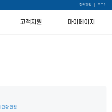
회원가입
로그인
고객지원
마이페이지
공지사항
나의 강의실
자주하는 질문
나의 시험이력
자료실
1:1 문의하기
내 정보 수정
 전환 안됨