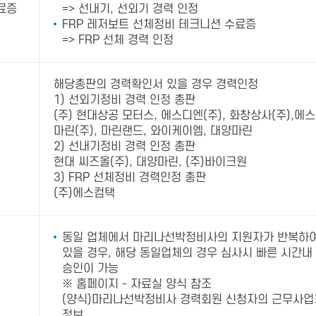
료증
=> 선내기, 선외기 경력 인정
FRP 레저보트 선체정비 테크니션 수료증
=> FRP 선체 경력 인정
해당총판의 경력확인서 있을 경우 경력인정
1) 선외기정비 경력 인정 총판
(주) 현대상공 모터스, 에스디엔(주), 화창상사(주),에
마린(주), 마린랜드, 와이케이엠, 대양마린
2) 선내기정비 경력 인정 총판
현대 씨즈올(주), 대양마린, (주)바이크원
3) FRP 선체정비 경력인정 총판
(주)에스컴택
동일 업체에서 마리나선박정비사의 지원자가 반복하
있을 경우, 해당 동일업체의 경우 심사시 빠른 시간내
승인이 가능
※ 홈페이지 - 자료실 양식 참조
(양식)마리나선박정비사 경력회원 신청자의 근무사업
정보