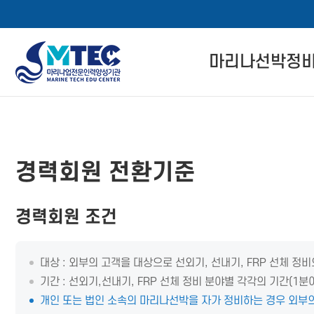
4CSoft
마리나선박정
메
본
뉴
문
마리나선박정비사
바
바
로
로
자격 인증 소개
메뉴 버튼
가
가
경력회원 전환기준
기
기
관련 법률 정보
자격교육 이수 절
경력회원 조건
경력회원 전환기
대상 : 외부의 고객을 대상으로 선외기, 선내기, FRP 선체 
기간 : 선외기,선내기, FRP 선체 정비 분야별 각각의 기간(1분
개인 또는 법인 소속의 마리나선박을 자가 정비하는 경우 외부의