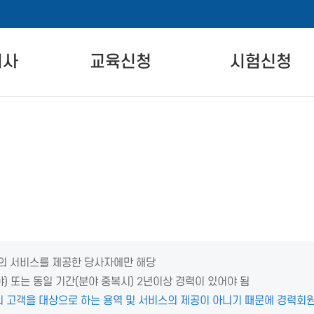
비사
교육신청
시험신청
란
자격교육 안내
시험 안내
교육일정
시험 일정 안내
온라인교육
시험장 안내
차
실기교육
시험신청
준
정비의 서비스를 제공한 당사자에만 해당
야) 또는 동일 기간(분야 중복시) 2년이상 경력이 있어야 됨
 고객을 대상으로 하는 용역 및 서비스의 제공이 아니기 때문에 경력회원