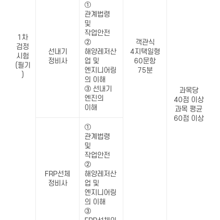
①
관계법령
및
작업안전
1차
②
객관식
검정
선내기
해양레저산
4지택일형
시험
정비사
업 및
60문항
(필기
엔지니어링
75분
)
의 이해
③ 선내기
과목당
엔진의
40점 이상
이해
과목 평균
60점 이상
①
관계법령
및
작업안전
②
FRP선체
해양레저산
정비사
업 및
엔지니어링
의 이해
③