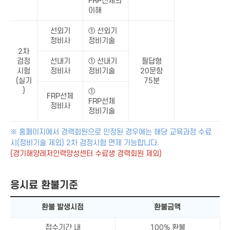
FRP선체의
이해
선외기
① 선외기
정비사
정비기술
2차
검정
선내기
① 선내기
필답형
시험
정비사
정비기술
20문항
(실기
75분
)
①
FRP선체
FRP선체
정비사
정비기술
※ 홍페이지에서 경력회원으로 인정된 경우에는 해당 교육과정 수료
시(정비기술 제외) 2차 검정시험 면제 가능합니다.
(경기해양레저인력양성센터 수료생 경력회원 제외)
응시료 환불기준
환불 발생시점
환불금액
접수기간 내
100% 환불