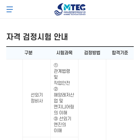
메
본
4CSoft
뉴
문
메뉴 버튼
바
바
로
로
가
가
기
기
자격 검정시험 안내
구분
시험과목
검정방법
합격기준
①
관계법령
및
작업안전
②
선외기
해양레저산
정비사
업 및
엔지니어링
의 이해
③ 선외기
엔진의
이해