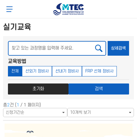
메
본
4CSoft
뉴
문
메뉴 버튼
바
바
로
로
가
가
실기교육
기
기
검색
상세검색
교육방법
전체
선외기 정비사
선내기 정비사
FRP 선체 정비사
초기화
검색
총
2
건 (
1
/ 1 페이지)