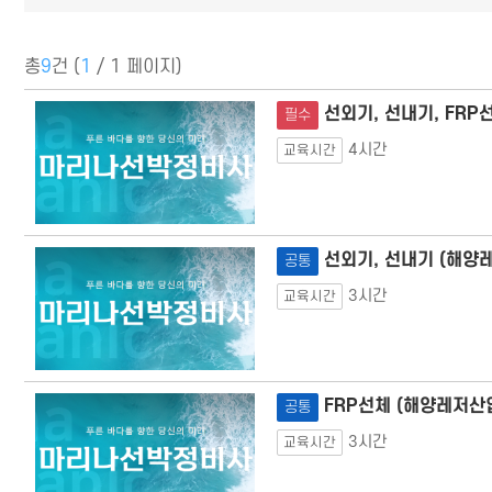
총
9
건 (
1
/ 1 페이지)
선외기, 선내기, FRP
필수
4시간
교육시간
선외기, 선내기 (해양
공통
3시간
교육시간
FRP선체 (해양레저산
공통
3시간
교육시간