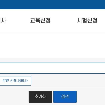
비사
교육신청
시험신청
란
자격교육 안내
시험 안내
교육일정
시험 일정 안내
온라인교육
시험장 안내
차
실기교육
시험신청
준
FRP 선체 정비사
초기화
검색