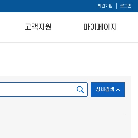
회원가입
로그인
고객지원
마이페이지
공지사항
나의 강의실
자주하는 질문
나의 시험이력
자료실
1:1 문의하기
검색
내 정보 수정
상세검색