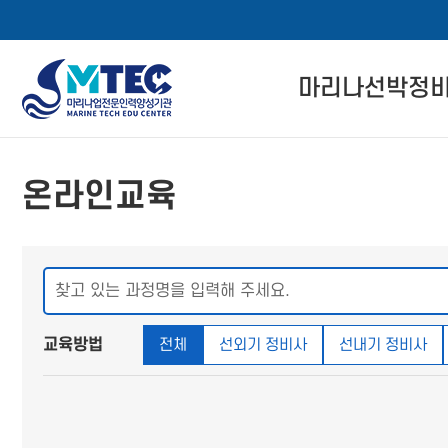
4CSoft
마리나선박정
메
본
뉴
문
마리나선박정비사
바
바
온라인교육
로
로
자격 인증 소개
메뉴 버튼
가
가
기
기
관련 법률 정보
자격교육 이수 절
경력회원 전환기
교육방법
전체
선외기 정비사
선내기 정비사