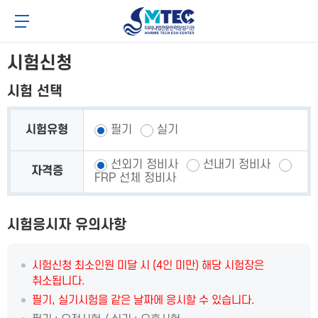
메
본
4CSoft
뉴
문
메뉴 버튼
바
바
로
로
가
가
시험신청
기
기
시험 선택
시험유형
필기
실기
선외기 정비사
선내기 정비사
자격증
FRP 선체 정비사
시험응시자 유의사항
시험신청 최소인원 미달 시 (4인 미만) 해당 시험장은
취소됩니다.
필기, 실기시험을 같은 날짜에 응시할 수 있습니다.