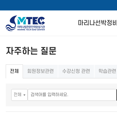
4CSoft
마리나선박정
메
본
뉴
문
마리나선박정비사
바
바
자주하는 질문
로
로
자격 인증 소개
메뉴 버튼
가
가
기
기
관련 법률 정보
회원정보관련
수강신청 관련
학습관련
전체
자격교육 이수 절
경력회원 전환기