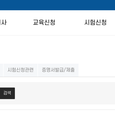
비사
교육신청
시험신청
란
자격교육 안내
시험 안내
교육일정
시험 일정 안내
온라인교육
시험장 안내
시험신청관련
증명서발급/제출
차
실기교육
시험신청
준
검색