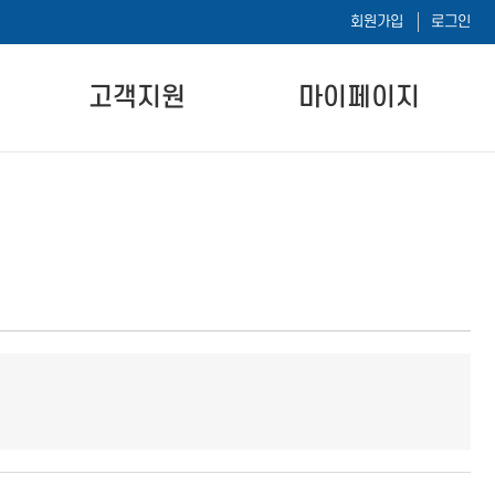
회원가입
로그인
고객지원
마이페이지
공지사항
나의 강의실
자주하는 질문
나의 시험이력
자료실
1:1 문의하기
내 정보 수정