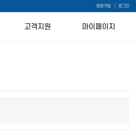
회원가입
로그인
고객지원
마이페이지
공지사항
나의 강의실
자주하는 질문
나의 시험이력
자료실
1:1 문의하기
내 정보 수정