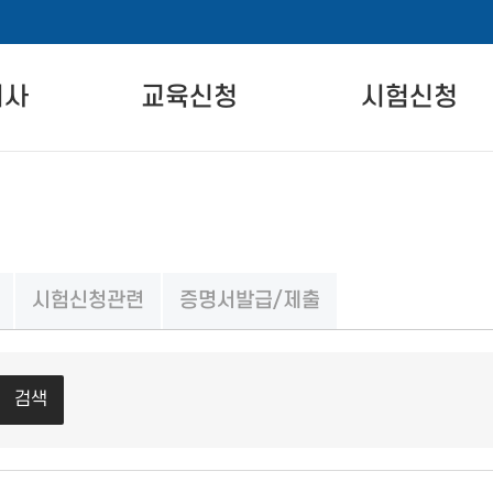
비사
교육신청
시험신청
란
자격교육 안내
시험 안내
교육일정
시험 일정 안내
온라인교육
시험장 안내
시험신청관련
증명서발급/제출
차
실기교육
시험신청
준
검색