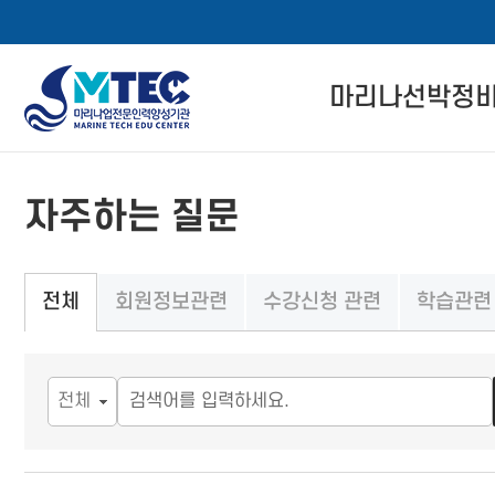
4CSoft
마리나선박정
메
본
뉴
문
마리나선박정비사
바
바
자주하는 질문
로
로
자격 인증 소개
메뉴 버튼
가
가
기
기
관련 법률 정보
회원정보관련
수강신청 관련
학습관련
전체
자격교육 이수 절
경력회원 전환기