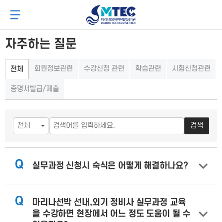
메
본
4CSoft
뉴
문
메뉴 버튼
바
바
로
로
가
가
자주하는 질문
기
기
회원정보관련
수강신청 관련
학습관련
시험신청관련
전체
증명서발급/제출
검색
Q
실무과정 신청시 숙식은 어떻게 해결하나요?
Q
마리나선박 선내,외기 정비사 실무과정 교육
을 수강하면 현장에서 어느 정도 도움이 될 수