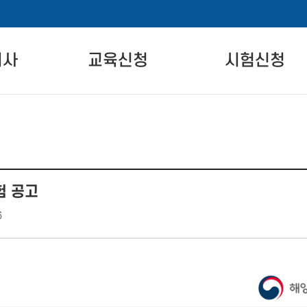
비사
교육신청
시험신청
란
자격교육 안내
시험 안내
교육일정
시험 일정 안내
온라인교육
시험장 안내
험 공고
차
실기교육
시험신청
6
준