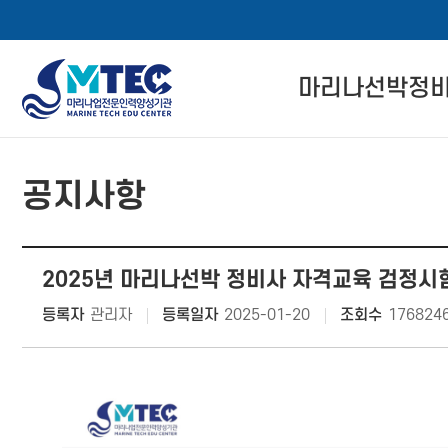
4CSoft
마리나선박정
메
본
뉴
문
마리나선박정비사
바
바
공지사항
로
로
자격 인증 소개
메뉴 버튼
가
가
기
기
관련 법률 정보
2025년 마리나선박 정비사 자격교육 검정시
자격교육 이수 절
등록자
관리자
등록일자
2025-01-20
조회수
176824
경력회원 전환기