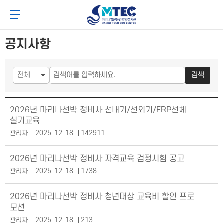
메
본
4CSoft
뉴
문
메뉴 버튼
바
바
로
로
가
가
공지사항
기
기
검색
공지사항 목록
2026년 마리나선박 정비사 선내기/선외기/FRP선체
실기교육
관리자
2025-12-18
142911
2026년 마리나선박 정비사 자격교육 검정시험 공고
관리자
2025-12-18
1738
2026년 마리나선박 정비사 청년대상 교육비 할인 프로
모션
관리자
2025-12-18
213