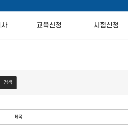
비사
교육신청
시험신청
란
자격교육 안내
시험 안내
교육일정
시험 일정 안내
온라인교육
시험장 안내
차
실기교육
시험신청
검색
준
제목