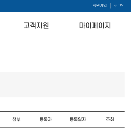
회원가입
로그인
고객지원
마이페이지
공지사항
나의 강의실
자주하는 질문
나의 시험이력
자료실
1:1 문의하기
내 정보 수정
첨부
등록자
등록일자
조회