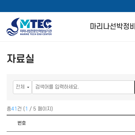
4CSoft
마리나선박정
메
본
뉴
문
마리나선박정비사
바
바
자료실
로
로
자격 인증 소개
메뉴 버튼
가
가
기
기
관련 법률 정보
자격교육 이수 절
경력회원 전환기
총
41
건 (
1
/ 5 페이지)
공지사항 목록
번호